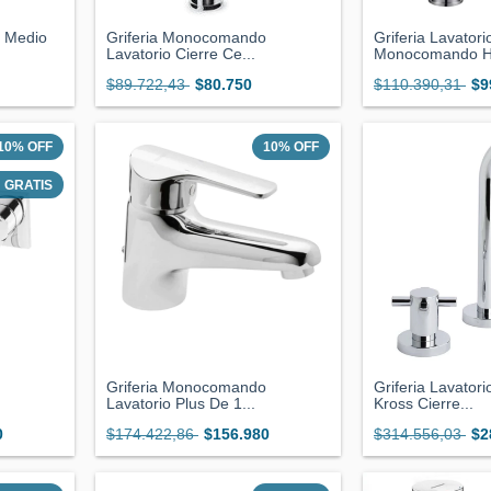
 Medio
Griferia Monocomando
Griferia Lavatori
Lavatorio Cierre Ce...
Monocomando Hy
$89.722,43
$80.750
$110.390,31
$9
10
%
OFF
10
%
OFF
GRATIS
Griferia Monocomando
Griferia Lavator
Lavatorio Plus De 1...
Kross Cierre...
0
$174.422,86
$156.980
$314.556,03
$2