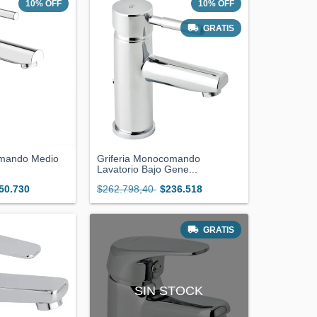
10
%
OFF
10
%
OFF
GRATIS
omando Medio
Griferia Monocomando
.
Lavatorio Bajo Gene...
50.730
$262.798,40
$236.518
GRATIS
SIN STOCK