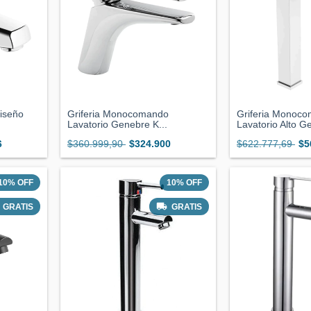
Diseño
Griferia Monocomando
Griferia Monoc
Lavatorio Genebre K...
Lavatorio Alto Ge
6
$360.999,90
$324.900
$622.777,69
$5
10
%
OFF
10
%
OFF
GRATIS
GRATIS