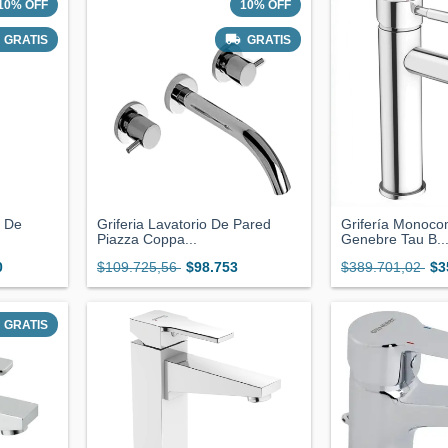
10
%
OFF
10
%
OFF
GRATIS
GRATIS
o De
Griferia Lavatorio De Pared
Grifería Monoc
Piazza Coppa...
Genebre Tau B..
0
$109.725,56
$98.753
$389.701,02
$3
GRATIS