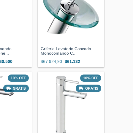
omando
Griferia Lavatorio Cascada
ne...
Monocomando C...
60.500
$67.924,90
$61.132
10
%
OFF
10
%
OFF
GRATIS
GRATIS