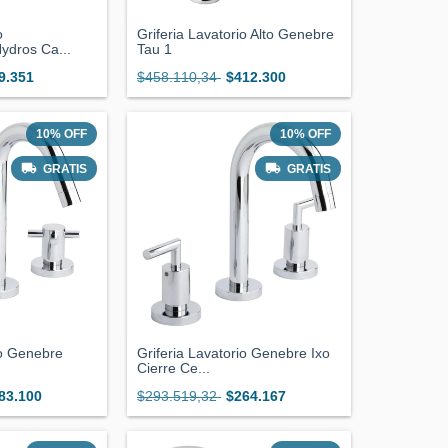
o
Griferia Lavatorio Alto Genebre
dros Ca...
Tau 1
9.351
$458.110,34
$412.300
10
%
OFF
10
%
OFF
GRATIS
GRATIS
io Genebre
Griferia Lavatorio Genebre Ixo
Cierre Ce...
83.100
$293.519,32
$264.167