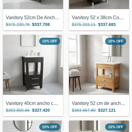
Vanitory 52cm De Ancho Color Wengue Con...
Vanitory 52 x 38cm Con 2 Puertas Color W...
$375.230,78
$337.708
$375.203,11
$337.683
10
%
OFF
10
%
OFF
Vanitory 40cm ancho color Wengue con 2 c...
Vanitory 52 cm de ancho color miel con 2...
$363.800,46
$327.420
$363.467,90
$327.121
10
%
OFF
10
%
OFF