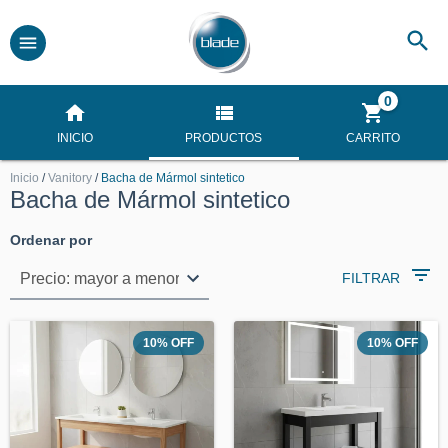
0
INICIO
PRODUCTOS
CARRITO
Inicio
/
Vanitory
/
Bacha de Mármol sintetico
Bacha de Mármol sintetico
Ordenar por
FILTRAR
10
%
OFF
10
%
OFF