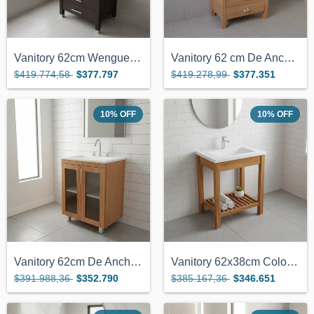
Vanitory 62cm Wengue 2 Cajones Y Bacha D...
Vanitory 62 cm De Ancho Color Miel Con 2...
$419.774,58
$377.797
$419.278,99
$377.351
10
%
OFF
10
%
OFF
Vanitory 62cm De Ancho Color Miel Con 2...
Vanitory 62x38cm Color Miel Con Estante...
$391.988,36
$352.790
$385.167,36
$346.651