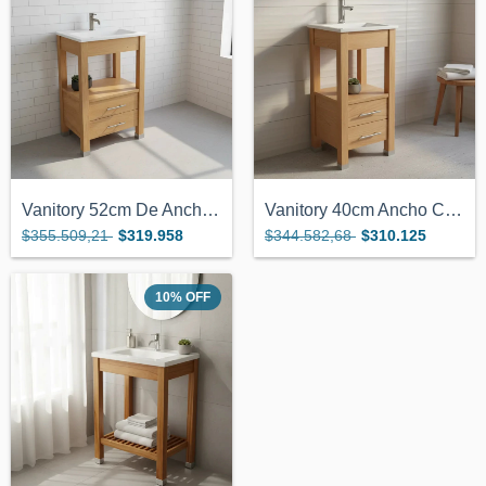
Vanitory 52cm De Ancho Color Miel Con 2...
Vanitory 40cm Ancho Color Miel C/2 Cajon...
$355.509,21
$319.958
$344.582,68
$310.125
10
%
OFF