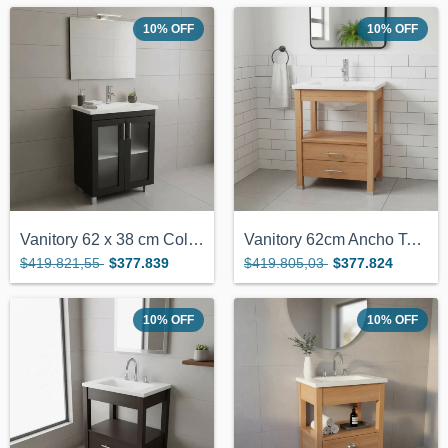
10
%
OFF
10
%
OFF
Vanitory 62 x 38 cm Color Wengue Con 2 P...
Vanitory 62cm Ancho Tono Miel C/2 Cajone...
$419.821,55
$377.839
$419.805,03
$377.824
10
%
OFF
10
%
OFF