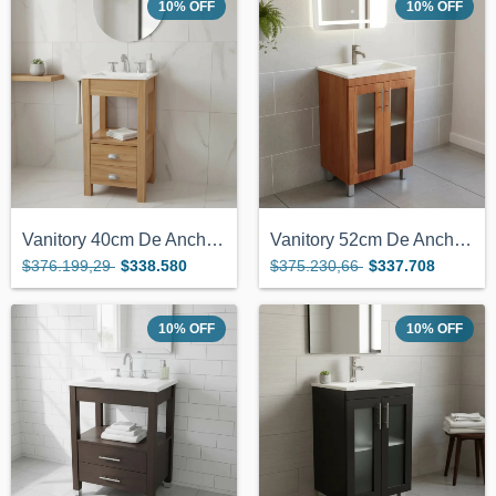
10
%
OFF
10
%
OFF
Vanitory 40cm De Ancho Color Miel Con 2...
Vanitory 52cm De Ancho Color Miel Con 2...
$376.199,29
$338.580
$375.230,66
$337.708
10
%
OFF
10
%
OFF