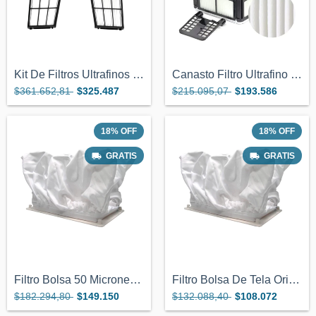
Kit De Filtros Ultrafinos Repuesto Para...
Canasto Filtro Ultrafino Repuesto Dolphi...
$361.652,81
$325.487
$215.095,07
$193.586
18
%
OFF
18
%
OFF
GRATIS
GRATIS
Filtro Bolsa 50 Micrones Robot Dolphin G...
Filtro Bolsa De Tela Original Robot Dolp...
$182.294,80
$149.150
$132.088,40
$108.072