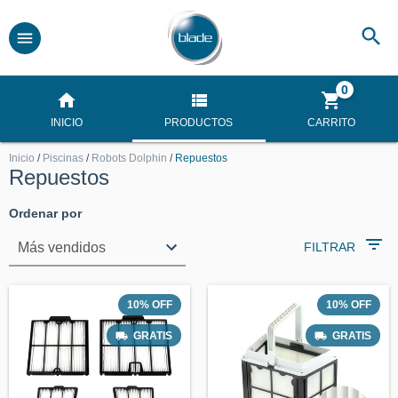
0
INICIO
PRODUCTOS
CARRITO
Inicio
/
Piscinas
/
Robots Dolphin
/
Repuestos
Repuestos
Ordenar por
FILTRAR
10
%
OFF
10
%
OFF
GRATIS
GRATIS