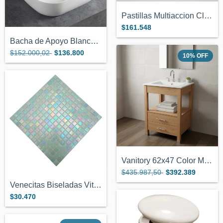
Pastillas Multiaccion Cloro Nataclor 25k...
$161.548
Bacha de Apoyo Blanca de Loza de 46x33cm...
$152.000,02
$136.800
10
%
OFF
Vanitory 62x47 Color Miel Con 2 Cajones...
$435.987,50
$392.389
Venecitas Biseladas Vitreas Verde Claro...
$30.470