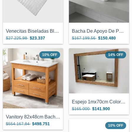
Venecitas Biseladas Blanco 2x2cm Pileta...
Bacha De Apoyo De Porcelana Blanca 47x37...
$27.225,98
$23.337
$167.199,56
$150.480
10
%
OFF
14
%
OFF
Espejo 1mx70cm Color Miel Marco de Mader...
$165.000
$141.900
Vanitory 82x48cm Bacha De Loza Color Mie...
$554.167,84
$498.751
10
%
OFF