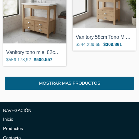
Vanitory 58cm Tono Miel 2 Cajones No Inc...
$344.289,65
$309.861
Vanitory tono miel 82cm x 38 4 cajones t...
$556.173,92
$500.557
MOSTRAR MÁS PRODUCTOS
NAVEGACIÓN
Inicio
Productos
Contacto