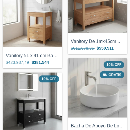
Vanitory De 1mx45cm Con Tapa Para Bacha...
$611.678,35
$550.511
Vanitory 51 x 41 cm Bacha de Loza Color...
$423.937,49
$381.544
10
%
OFF
GRATIS
10
%
OFF
Bacha De Apoyo De Loza Cilíndrica De 36...