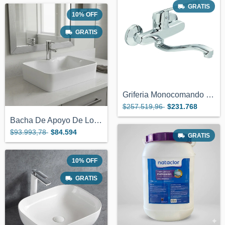
GRATIS
10
%
OFF
GRATIS
Griferia Monocomando Ideal Quirofano Con...
$257.519,96
$231.768
Bacha De Apoyo De Loza Para Monocomando...
$93.993,78
$84.594
GRATIS
10
%
OFF
GRATIS