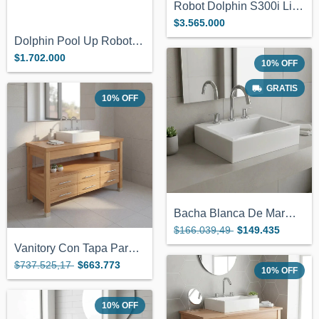
Robot Dolphin S300i Limpia Piletas S300...
$3.565.000
Dolphin Pool Up Robot Limpiador Piletas...
$1.702.000
10
%
OFF
GRATIS
10
%
OFF
Bacha Blanca De Marmol Sintetico 45cm X3...
$166.039,49
$149.435
Vanitory Con Tapa Para Bacha De Apoyo 1....
$737.525,17
$663.773
10
%
OFF
10
%
OFF