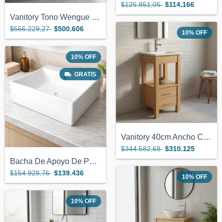
$126.851,05
$114.166
Vanitory Tono Wengue De 82x38cm 4 Cajone...
$556.229,27
$500.606
10
%
OFF
10
%
OFF
GRATIS
Vanitory 40cm Ancho Color Miel C/2 Cajon...
$344.582,68
$310.125
Bacha De Apoyo De Porcelana Para Monocom...
$154.928,76
$139.436
10
%
OFF
10
%
OFF