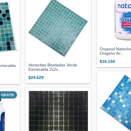
Oxypool Nataclor
Oxigeno Ac...
$16.150
Venecitas Biseladas Verde
smeralda
Esmeralda 2x2c...
$24.629
GRATIS