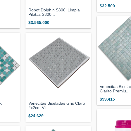
$32.500
Robot Dolphin S300i Limpia
Piletas S300...
$3.565.000
Venecitas Bisela
Clarito Premiu...
$59.415
x
Venecitas Biseladas Gris Claro
2x2cm Vit...
$24.629