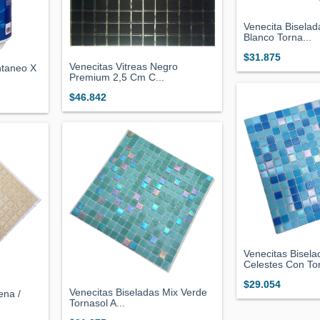
Venecita Biselad
Blanco Torna...
$31.875
Venecitas Vitreas Negro
ntaneo X
Premium 2,5 Cm C...
$46.842
Venecitas Bisela
Celestes Con Tor
$29.054
Venecitas Biseladas Mix Verde
ena /
Tornasol A...