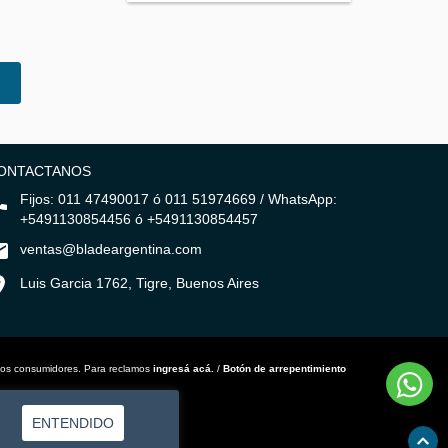
ONTACTANOS
Fijos: 011 47490017 ó 011 51974669 / WhatsApp:
+5491130854456 ó +5491130854457
ventas@bladeargentina.com
Luis Garcia 1762, Tigre, Buenos Aires
los consumidores. Para reclamos
ingresá acá.
/
Botón de arrepentimiento
ENTENDIDO